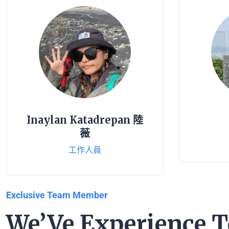
Inaylan Katadrepan 陸
薇
工作人員
Exclusive Team Member
We’Ve Experience