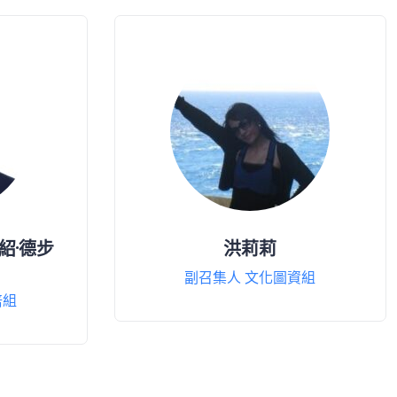
馬紹·德步
洪莉莉
副召集人 文化圖資組
培組