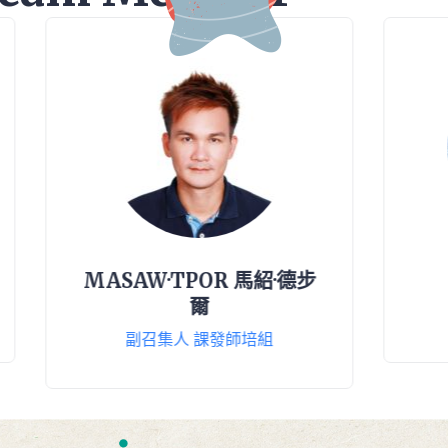
W·TPOR 馬紹·德步
洪莉莉
爾
副召集人 文化圖
召集人 課發師培組