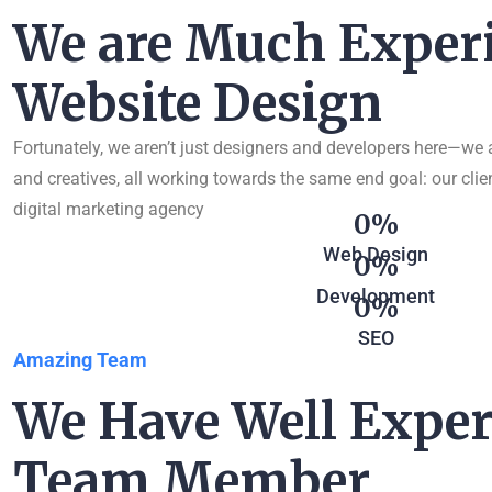
We are Much Experi
Website Design
Fortunately, we aren’t just designers and developers here—we ar
and creatives, all working towards the same end goal: our clien
digital marketing agency
0
Web Design
0
Development
0
SEO
Amazing Team
We Have Well Exper
Team Member