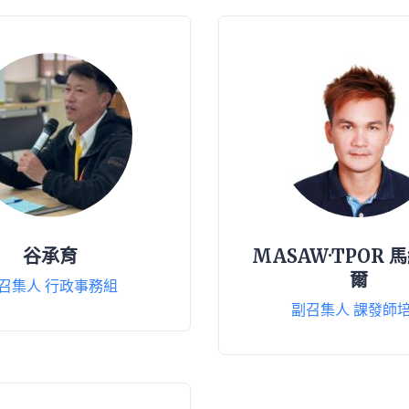
谷承育
MASAW·TPOR 
爾
召集人 行政事務組
副召集人 課發師