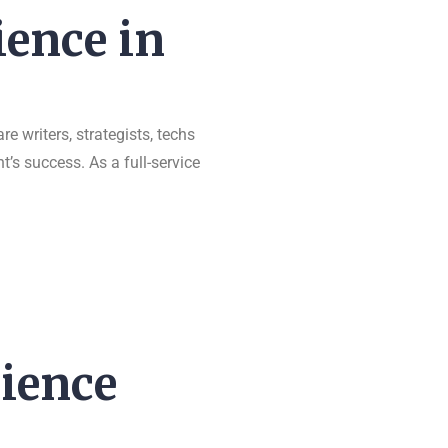
ence in
e writers, strategists, techs
t’s success. As a full-service
ience