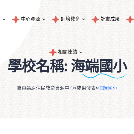
介
中心資源
師培教育
計畫成果
圖書典藏
師資培育與統計
相關連結
學校名稱:
海端國小
文物典藏
民族教育輔導團成果
臺東縣原住民族人口統計
隱私權政策
臺東縣原住民教育資源中心
>
成果發表
>
海端國小
統計資料