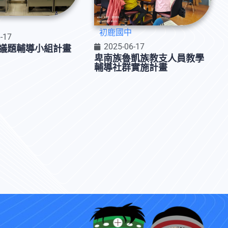
初鹿國中
-17
2025-06-17
議題輔導小組計畫
卑南族魯凱族教支人員教學
輔導社群實施計畫