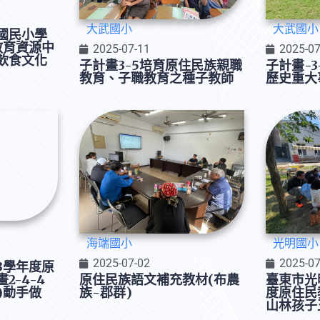
大武國小
大武國小
國民小學
教育資源中
2025-07-11
2025-07
飲食文化
子計畫3-5培育原住民族親職
子計畫-3
教育、子職教育之種子教師
歷史重大
海端國小
光明國小
2025-07-02
2025-07
3學年度原
2-4-4
原住民族語文補充教材(布農
臺東市光
i)動手做
族-郡群)
度原住民
山林孩子