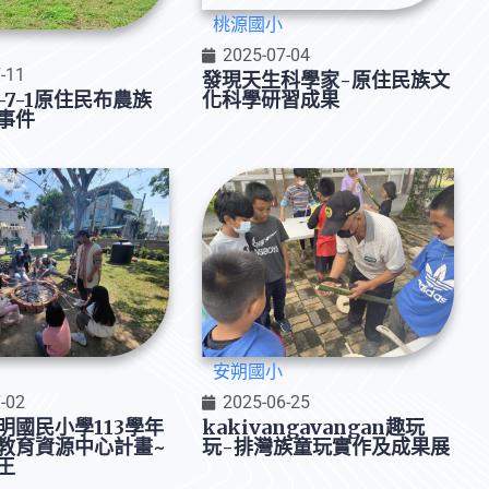
桃源國小
2025-07-04
-11
發現天生科學家-原住民族文
化科學研習成果
-7-1原住民布農族
事件
安朔國小
-02
2025-06-25
明國民小學113學年
kakivangavangan趣玩
教育資源中心計畫~
玩-排灣族童玩實作及成果展
王