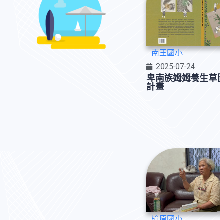
南王國小
2025-07-24
卑南族姆姆養生草
計畫
樟原國小