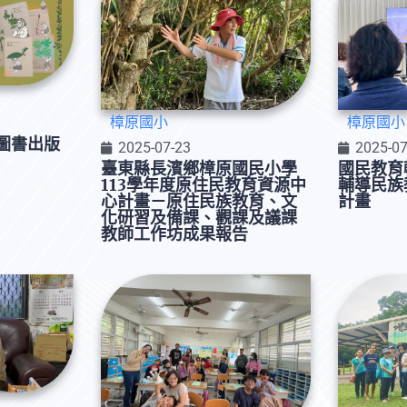
樟原國小
樟原國小
圖書出版
2025-07-23
2025-07
臺東縣長濱鄉樟原國民小學
國民教育
113學年度原住民教育資源中
輔導民族
心計畫－原住民族教育、文
計畫
化研習及備課、觀課及議課
教師工作坊成果報告