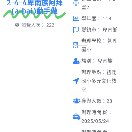
2-4-4卑南族阿拜
畫2
(a-bai)動手做
學年度：
113
瀏覽人次：
222
鄉鎮市：
卑南鄉
辦理學校：
初鹿
國小
族別：
卑南族
辦理地點：初鹿
國小多元文化教
室
參與人數：23
辦理時間 從：
2025/05/24