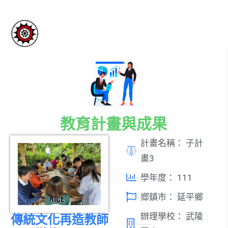
教育計畫與成果
計畫名稱：
子計
畫3
學年度：
111
鄉鎮市：
延平鄉
辦理學校：
武陵
傳統文化再造教師