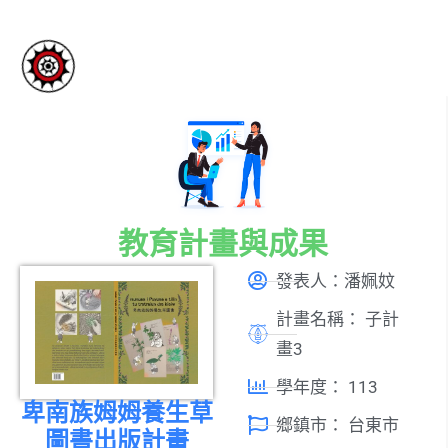
教育計畫與成果
發表人：潘姵妏
計畫名稱：
子計
畫3
學年度：
113
卑南族姆姆養生草
鄉鎮市：
台東市
圖書出版計畫