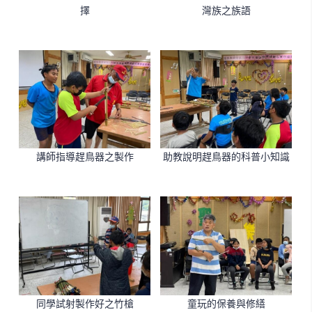
擇
灣族之族語
助教說明趕鳥器的科普小知識
講師指導趕鳥器之製作
童玩的保養與修繕
同學試射製作好之竹槍