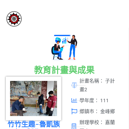
教育計畫與成果
計畫名稱：
子計
畫2
學年度：
111
鄉鎮市：
金峰鄉
辦理學校：
嘉蘭
竹竹生趣-魯凱族