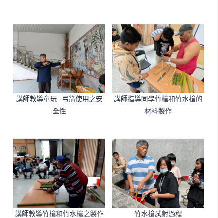
講師教導童玩─弓箭使用之安
講師指導同學竹槍和竹水槍的
全性
材料製作
竹水槍試射過程
講師教導竹槍和竹水槍之製作