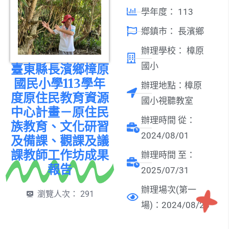
學年度：
113
鄉鎮市：
長濱鄉
辦理學校：
樟原
國小
臺東縣長濱鄉樟原
國民小學113學年
辦理地點：樟原
度原住民教育資源
國小視聽教室
中心計畫－原住民
辦理時間 從：
族教育、文化研習
2024/08/01
及備課、觀課及議
課教師工作坊成果
辦理時間 至：
報告
2025/07/31
辦理場次(第一
瀏覽人次：
291
場)：2024/08/28