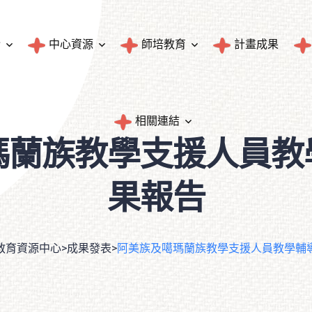
介
中心資源
師培教育
計畫成果
圖書典藏
師資培育與統計
相關連結
瑪蘭族教學支援人員教
文物典藏
民族教育輔導團成果
臺東縣原住民族人口統計
果報告
隱私權政策
統計資料
教育資源中心
>
成果發表
>
阿美族及噶瑪蘭族教學支援人員教學輔